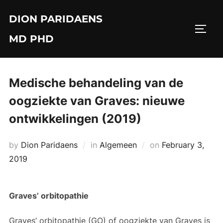
Skip
DION PARIDAENS
to
TOGG
content
MD PHD
Medische behandeling van de
oogziekte van Graves: nieuwe
ontwikkelingen (2019)
Posted
by
Dion Paridaens
in
Algemeen
on
February 3,
on
2019
Graves’ orbitopathie
Graves’ orbitopathie (GO) of oogziekte van Graves is