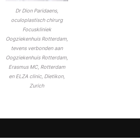
Dr Dion Paridaens,
oculoplastisch chirurg
Focuskliniek
Oogziekenhuis Rotterdam,
tevens verbonden aan
Oogziekenhuis Rotterdam,
Erasmus MC, Rotterdam
en ELZA clinic, Dietikon,
Zurich