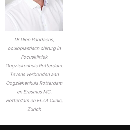
Dr Dion Paridaens,
oculoplastisch chirurg in
Focuskliniek
Oogziekenhuis Rotterdam.
Tevens verbonden aan
Oogziekenhuis Rotterdam
en Erasmus MC,
Rotterdam en ELZA Clinic,
Zurich