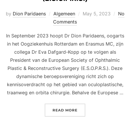
Posted
by
Dion Paridaens
Algemeen
May 5, 2023
No
on
Comments
In September 2023 hoopt Dr Dion Paridaens, oogarts
in het Oogziekenhuis Rotterdam en Erasmus MC, zijn
collega Dr Eva Dafgard-Kopp op te volgen als
President van de European Society of Ophthalmic
Plastic & Reconstructive Surgery (E.S.O.P.R.S.). Deze
dynamische beroepsvereniging richt zich op
kennisoverdracht op het gebied van oculoplastische,
traanweg en orbita chirurgie. Behalve de Europese …
“ROTTERDAMSE OOGARTS 
READ MORE