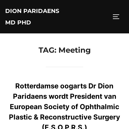
Skip
DION PARIDAENS
to
TOGG
content
MD PHD
TAG:
Meeting
Rotterdamse oogarts Dr Dion
Paridaens wordt President van
European Society of Ophthalmic
Plastic & Reconstructive Surgery
(E.S.O.P.R.S.)