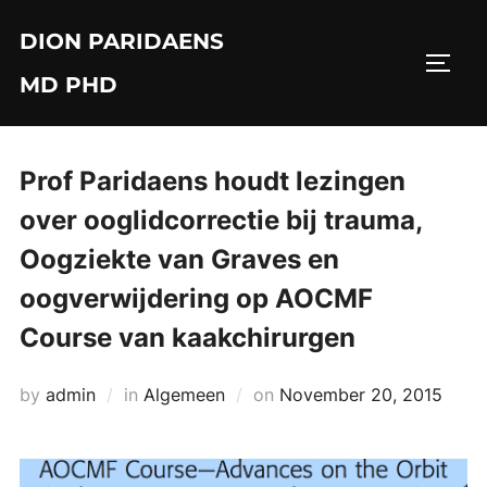
Skip
DION PARIDAENS
to
TOGG
content
MD PHD
Prof Paridaens houdt lezingen
over ooglidcorrectie bij trauma,
Oogziekte van Graves en
oogverwijdering op AOCMF
Course van kaakchirurgen
Posted
by
admin
in
Algemeen
on
November 20, 2015
on